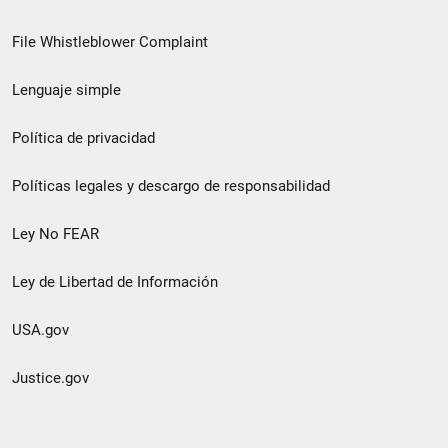
de
File Whistleblower Complaint
enlace
Lenguaje simple
de
pie
Política de privacidad
de
Políticas legales y descargo de responsabilidad
página
Ley No FEAR
secundario
Ley de Libertad de Información
USA.gov
Justice.gov