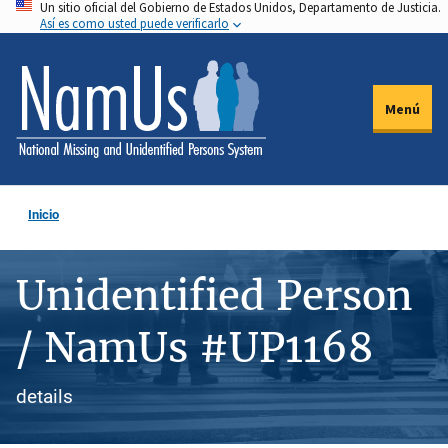
Un sitio oficial del Gobierno de Estados Unidos, Departamento de Justicia.
Pasar
Así es como usted puede verificarlo
al
contenido
principal
Menú
Inicio
Unidentified Person
/ NamUs #UP1168
details