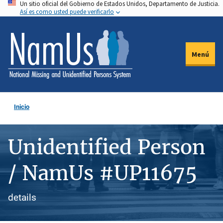
Un sitio oficial del Gobierno de Estados Unidos, Departamento de Justicia.
Pasar
Así es como usted puede verificarlo
al
contenido
principal
Menú
Inicio
Unidentified Person
/ NamUs #UP11675
details