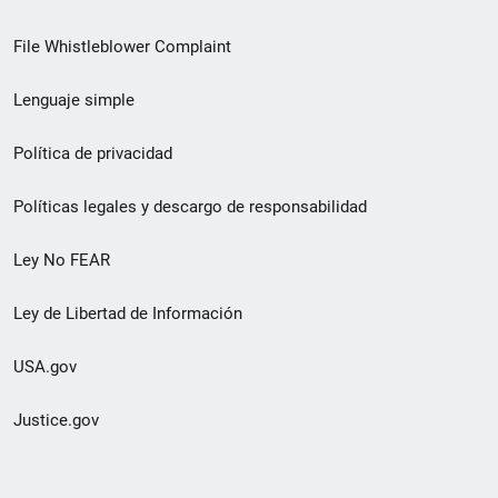
de
File Whistleblower Complaint
enlace
Lenguaje simple
de
pie
Política de privacidad
de
Políticas legales y descargo de responsabilidad
página
Ley No FEAR
secundario
Ley de Libertad de Información
USA.gov
Justice.gov