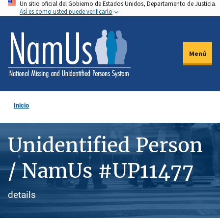
Un sitio oficial del Gobierno de Estados Unidos, Departamento de Justicia.
Pasar
Así es como usted puede verificarlo
al
contenido
principal
Menú
Inicio
Unidentified Person
/ NamUs #UP11477
details