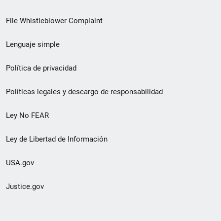
de
File Whistleblower Complaint
enlace
Lenguaje simple
de
pie
Política de privacidad
de
Políticas legales y descargo de responsabilidad
página
Ley No FEAR
secundario
Ley de Libertad de Información
USA.gov
Justice.gov