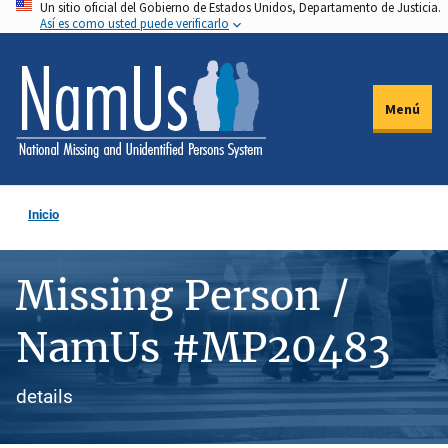
Un sitio oficial del Gobierno de Estados Unidos, Departamento de Justicia.
Pasar
Así es como usted puede verificarlo
al
contenido
principal
Menú
Inicio
Missing Person /
NamUs #MP20483
details