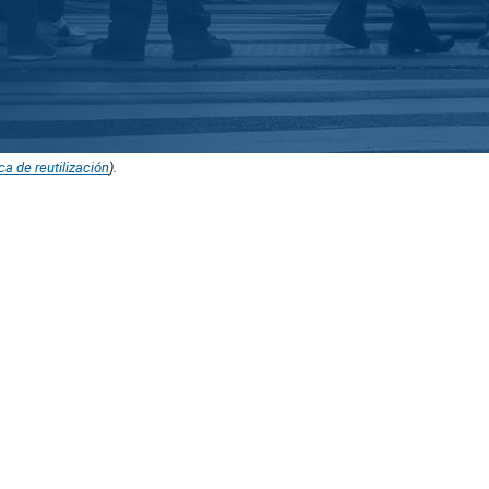
ica de reutilización
).