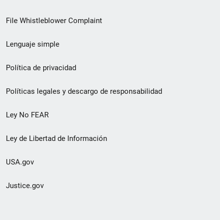
de
File Whistleblower Complaint
enlace
Lenguaje simple
de
pie
Política de privacidad
de
Políticas legales y descargo de responsabilidad
página
Ley No FEAR
secundario
Ley de Libertad de Información
USA.gov
Justice.gov