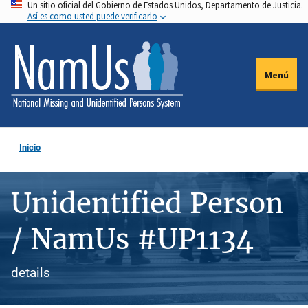
Un sitio oficial del Gobierno de Estados Unidos, Departamento de Justicia.
Pasar
Así es como usted puede verificarlo
al
contenido
principal
Menú
Inicio
Unidentified Person
/ NamUs #UP1134
details