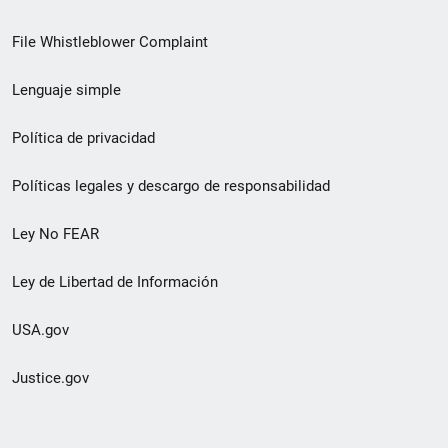
de
File Whistleblower Complaint
enlace
Lenguaje simple
de
pie
Política de privacidad
de
Políticas legales y descargo de responsabilidad
página
Ley No FEAR
secundario
Ley de Libertad de Información
USA.gov
Justice.gov