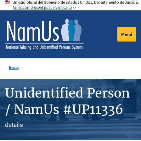
Un sitio oficial del Gobierno de Estados Unidos, Departamento de Justicia.
Pasar
Así es como usted puede verificarlo
al
contenido
principal
Menú
Inicio
Unidentified Person
/ NamUs #UP11336
details