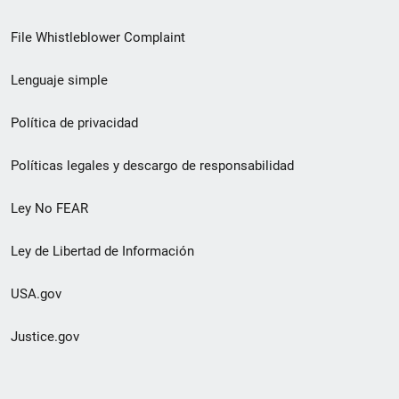
de
File Whistleblower Complaint
enlace
Lenguaje simple
de
pie
Política de privacidad
de
Políticas legales y descargo de responsabilidad
página
Ley No FEAR
secundario
Ley de Libertad de Información
USA.gov
Justice.gov