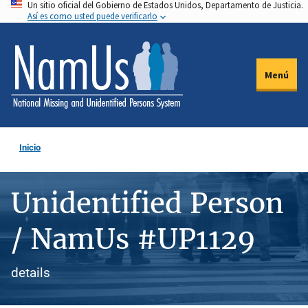
Un sitio oficial del Gobierno de Estados Unidos, Departamento de Justicia.
Pasar
Así es como usted puede verificarlo
al
contenido
principal
Menú
Inicio
Unidentified Person
/ NamUs #UP1129
details