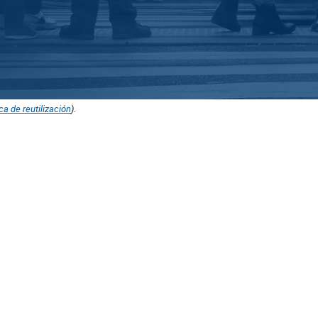
ica de reutilización
).