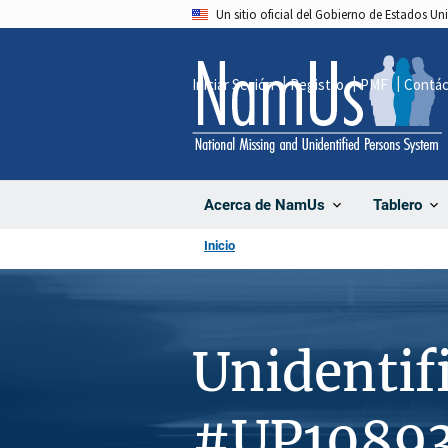
Pasar
Un sitio oficial del Gobierno de Estados U
al
contenido
Iniciar Sesión
Registro
PMF
Contá
principal
Acerca de NamUs
Tablero
Inicio
Unidentif
#UP1089