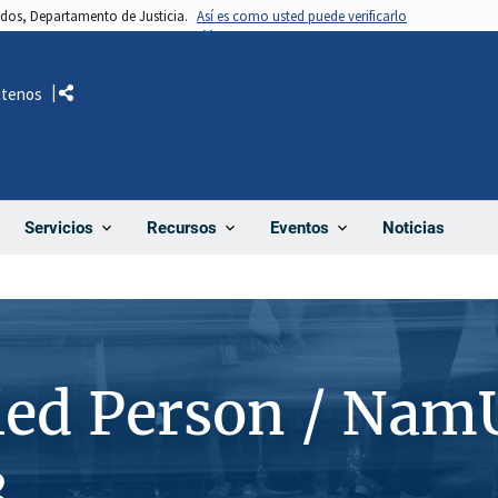
nidos, Departamento de Justicia.
Así es como usted puede verificarlo
ctenos
Comparte
Noticias
Servicios
Recursos
Eventos
ied Person / Nam
3