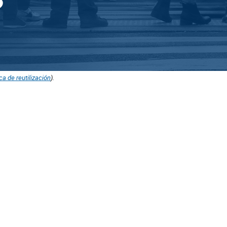
ica de reutilización
).