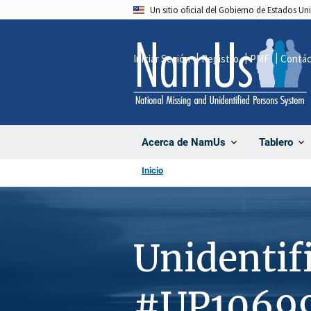
Pasar
Un sitio oficial del Gobierno de Estados U
al
contenido
Iniciar Sesión
Registro
PMF
Contá
principal
Acerca de NamUs
Tablero
Inicio
Unidentif
#UP1069