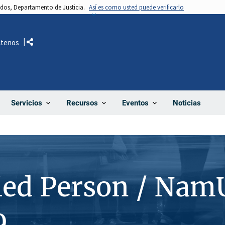
nidos, Departamento de Justicia.
Así es como usted puede verificarlo
ctenos
Comparte
Noticias
Servicios
Recursos
Eventos
ied Person / Nam
9