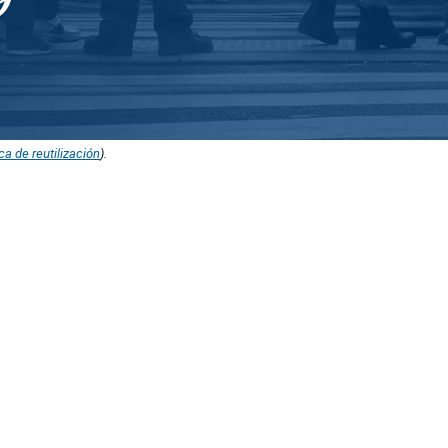
ica de reutilización
).