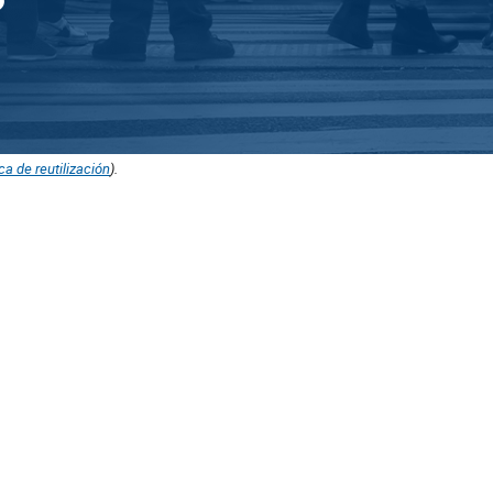
ica de reutilización
).