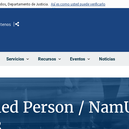
nidos, Departamento de Justicia.
Así es como usted puede verificarlo
ctenos
Comparte
Noticias
Servicios
Recursos
Eventos
ied Person / Nam
8