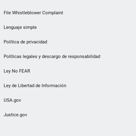
de
File Whistleblower Complaint
enlace
Lenguaje simple
de
pie
Política de privacidad
de
Políticas legales y descargo de responsabilidad
página
Ley No FEAR
secundario
Ley de Libertad de Información
USA.gov
Justice.gov