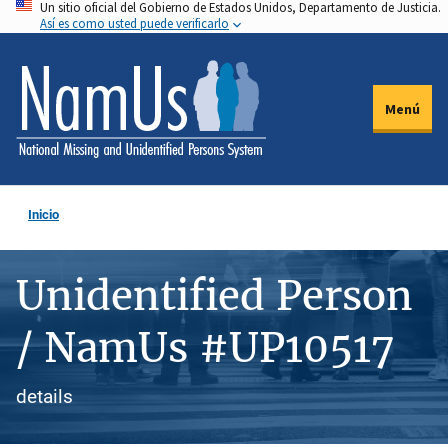
Un sitio oficial del Gobierno de Estados Unidos, Departamento de Justicia.
Pasar
Así es como usted puede verificarlo
al
contenido
principal
Menú
Inicio
Unidentified Person
/ NamUs #UP10517
details