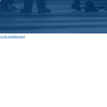
ica de reutilización
).