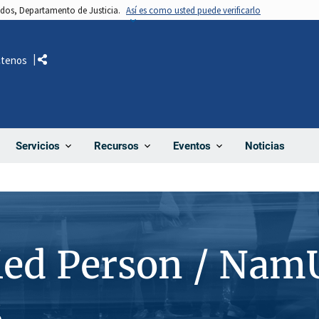
nidos, Departamento de Justicia.
Así es como usted puede verificarlo
ctenos
Comparte
Noticias
Servicios
Recursos
Eventos
ied Person / Nam
8