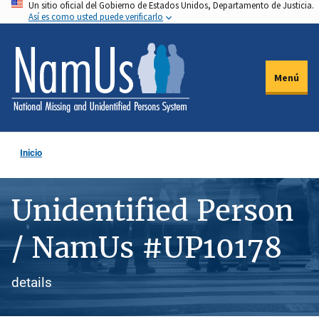
Un sitio oficial del Gobierno de Estados Unidos, Departamento de Justicia.
Pasar
Así es como usted puede verificarlo
al
contenido
principal
Menú
Inicio
Unidentified Person
/ NamUs #UP10178
details