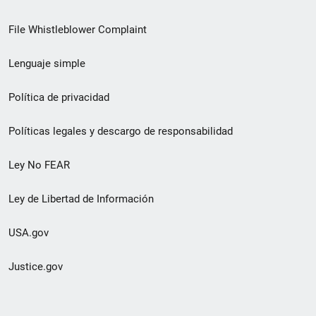
de
File Whistleblower Complaint
enlace
Lenguaje simple
de
pie
Política de privacidad
de
Políticas legales y descargo de responsabilidad
página
Ley No FEAR
secundario
Ley de Libertad de Información
USA.gov
Justice.gov