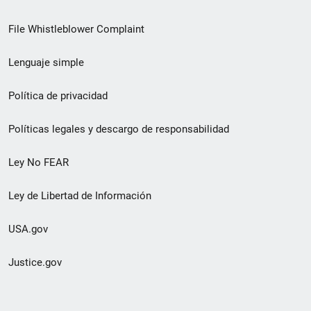
de
File Whistleblower Complaint
enlace
Lenguaje simple
de
pie
Política de privacidad
de
Políticas legales y descargo de responsabilidad
página
Ley No FEAR
secundario
Ley de Libertad de Información
USA.gov
Justice.gov