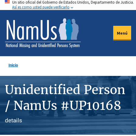
Un sitio oficial del Gobierno de Estados Unidos, Departamento de Justicia.
Pasar
Así es como usted puede verificarlo
al
contenido
principal
Menú
Inicio
Unidentified Person
/ NamUs #UP10168
details