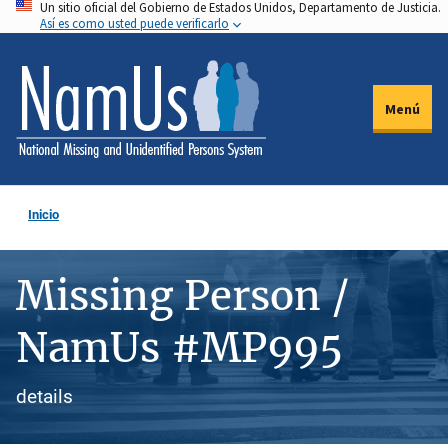
Un sitio oficial del Gobierno de Estados Unidos, Departamento de Justicia.
Pasar
Así es como usted puede verificarlo
al
contenido
principal
Menú
Inicio
Missing Person /
NamUs #MP995
details