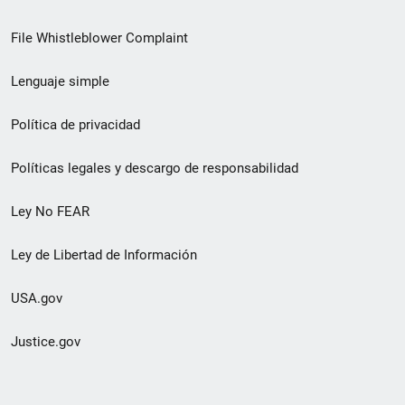
de
File Whistleblower Complaint
enlace
Lenguaje simple
de
pie
Política de privacidad
de
Políticas legales y descargo de responsabilidad
página
Ley No FEAR
secundario
Ley de Libertad de Información
USA.gov
Justice.gov