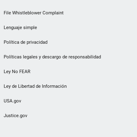
de
File Whistleblower Complaint
enlace
Lenguaje simple
de
pie
Política de privacidad
de
Políticas legales y descargo de responsabilidad
página
Ley No FEAR
secundario
Ley de Libertad de Información
USA.gov
Justice.gov