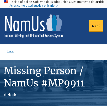
Un sitio oficial del Gobierno de Estados Unidos, Departamento de Justicia.
Pasar
Así es como usted puede verificarlo
al
contenido
principal
Menú
Inicio
Missing Person /
NamUs #MP9911
details