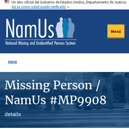
Un sitio oficial del Gobierno de Estados Unidos, Departamento de Justicia.
Pasar
Así es como usted puede verificarlo
al
contenido
principal
Menú
Inicio
Missing Person /
NamUs #MP9908
details