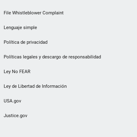
de
File Whistleblower Complaint
enlace
Lenguaje simple
de
pie
Política de privacidad
de
Políticas legales y descargo de responsabilidad
página
Ley No FEAR
secundario
Ley de Libertad de Información
USA.gov
Justice.gov