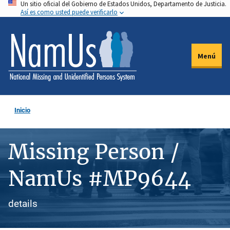
Un sitio oficial del Gobierno de Estados Unidos, Departamento de Justicia.
Pasar
Así es como usted puede verificarlo
al
contenido
principal
Menú
Inicio
Missing Person /
NamUs #MP9644
details