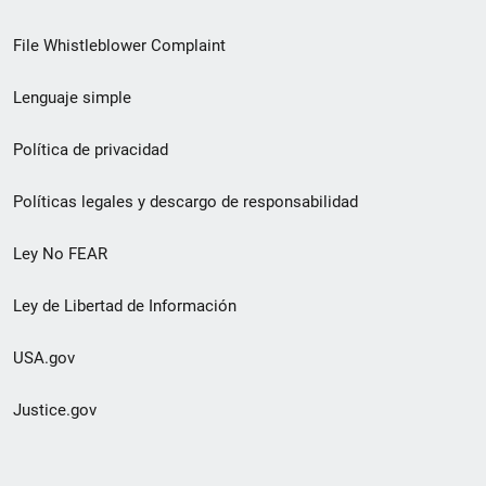
de
File Whistleblower Complaint
enlace
Lenguaje simple
de
pie
Política de privacidad
de
Políticas legales y descargo de responsabilidad
página
Ley No FEAR
secundario
Ley de Libertad de Información
USA.gov
Justice.gov