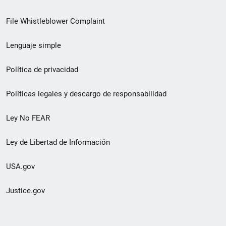
de
File Whistleblower Complaint
enlace
Lenguaje simple
de
pie
Política de privacidad
de
Políticas legales y descargo de responsabilidad
página
Ley No FEAR
secundario
Ley de Libertad de Información
USA.gov
Justice.gov