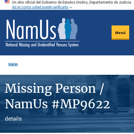
Un sitio oficial del Gobierno de Estados Unidos, Departamento de Justicia.
Pasar
Así es como usted puede verificarlo
al
contenido
principal
Menú
Inicio
Missing Person /
NamUs #MP9622
details