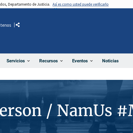
nidos, Departamento de Justicia.
Así es como usted puede verificarlo
ctenos
Comparte
Noticias
Servicios
Recursos
Eventos
Person / NamUs 