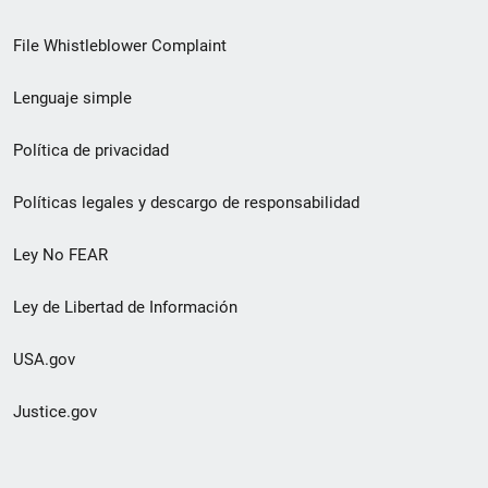
de
File Whistleblower Complaint
enlace
Lenguaje simple
de
pie
Política de privacidad
de
Políticas legales y descargo de responsabilidad
página
Ley No FEAR
secundario
Ley de Libertad de Información
USA.gov
Justice.gov