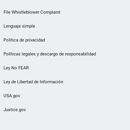
de
File Whistleblower Complaint
enlace
Lenguaje simple
de
pie
Política de privacidad
de
Políticas legales y descargo de responsabilidad
página
Ley No FEAR
secundario
Ley de Libertad de Información
USA.gov
Justice.gov