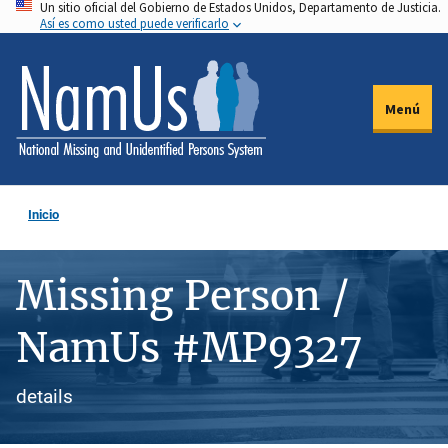
Un sitio oficial del Gobierno de Estados Unidos, Departamento de Justicia.
Pasar
Así es como usted puede verificarlo
al
contenido
principal
Menú
Inicio
Missing Person /
NamUs #MP9327
details