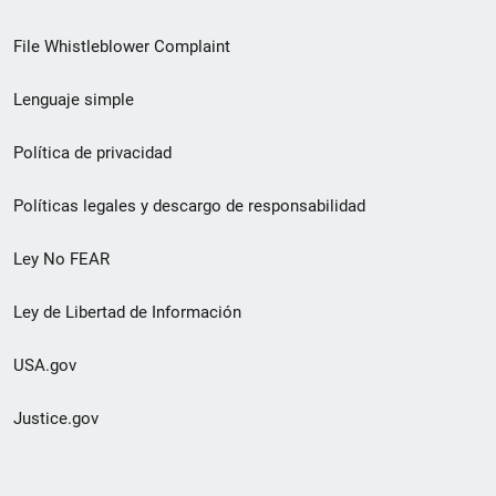
de
File Whistleblower Complaint
enlace
Lenguaje simple
de
pie
Política de privacidad
de
Políticas legales y descargo de responsabilidad
página
Ley No FEAR
secundario
Ley de Libertad de Información
USA.gov
Justice.gov