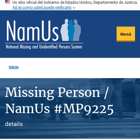
Un sitio oficial del Gobierno de Estados Unidos, Departamento de Justicia.
Pasar
Así es como usted puede verificarlo
al
contenido
principal
Menú
Inicio
Missing Person /
NamUs #MP9225
details