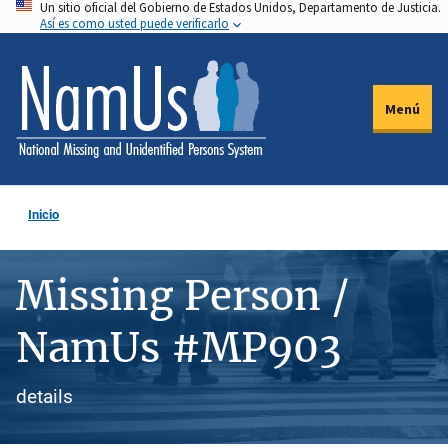
Un sitio oficial del Gobierno de Estados Unidos, Departamento de Justicia.
Pasar
Así es como usted puede verificarlo
al
contenido
principal
Menú
Inicio
Missing Person /
NamUs #MP903
details