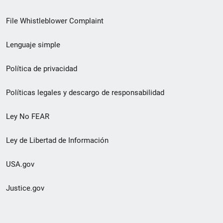
de
File Whistleblower Complaint
enlace
Lenguaje simple
de
pie
Política de privacidad
de
Políticas legales y descargo de responsabilidad
página
Ley No FEAR
secundario
Ley de Libertad de Información
USA.gov
Justice.gov