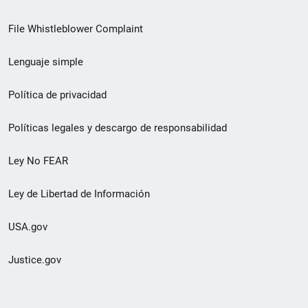
de
File Whistleblower Complaint
enlace
Lenguaje simple
de
pie
Política de privacidad
de
Políticas legales y descargo de responsabilidad
página
Ley No FEAR
secundario
Ley de Libertad de Información
USA.gov
Justice.gov