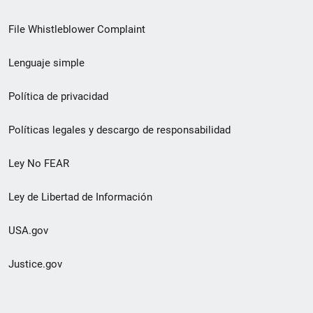
de
File Whistleblower Complaint
enlace
Lenguaje simple
de
pie
Política de privacidad
de
Políticas legales y descargo de responsabilidad
página
Ley No FEAR
secundario
Ley de Libertad de Información
USA.gov
Justice.gov