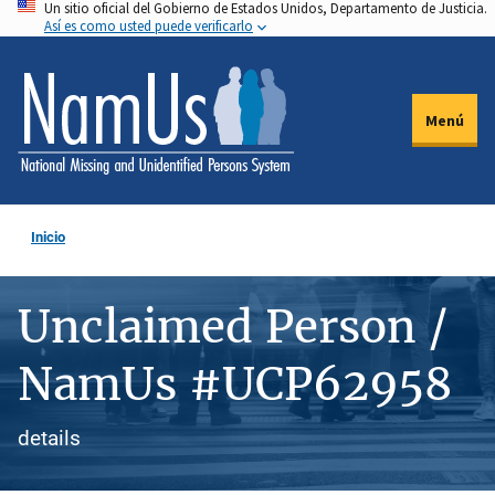
Un sitio oficial del Gobierno de Estados Unidos, Departamento de Justicia.
Pasar
Así es como usted puede verificarlo
al
contenido
principal
Menú
Inicio
Unclaimed Person /
NamUs #UCP62958
details