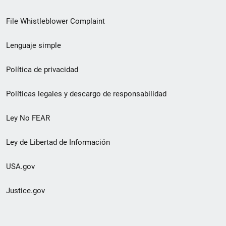
de
File Whistleblower Complaint
enlace
Lenguaje simple
de
pie
Política de privacidad
de
Políticas legales y descargo de responsabilidad
página
Ley No FEAR
secundario
Ley de Libertad de Información
USA.gov
Justice.gov