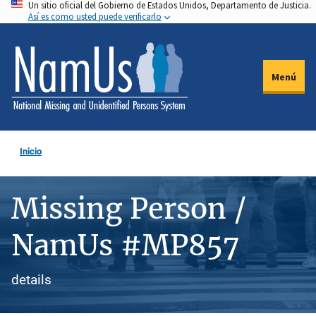
Un sitio oficial del Gobierno de Estados Unidos, Departamento de Justicia.
Pasar
Así es como usted puede verificarlo
al
contenido
principal
Menú
Inicio
Missing Person /
NamUs #MP857
details