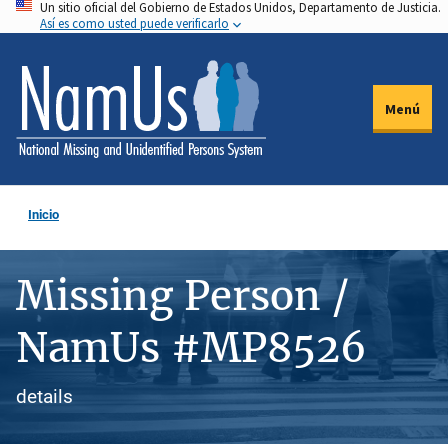
Un sitio oficial del Gobierno de Estados Unidos, Departamento de Justicia.
Pasar
Así es como usted puede verificarlo
al
contenido
principal
Menú
Inicio
Missing Person /
NamUs #MP8526
details