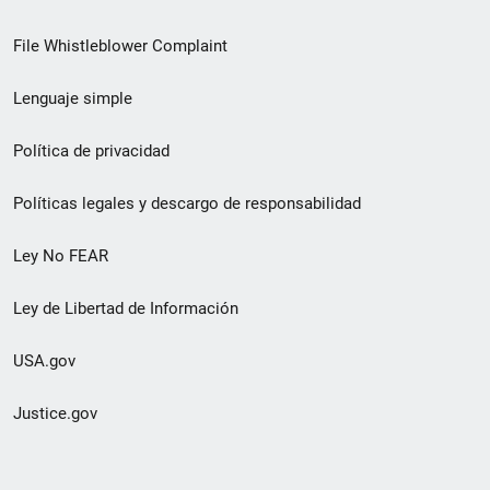
de
File Whistleblower Complaint
enlace
Lenguaje simple
de
pie
Política de privacidad
de
Políticas legales y descargo de responsabilidad
página
Ley No FEAR
secundario
Ley de Libertad de Información
USA.gov
Justice.gov