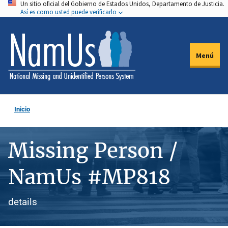
Un sitio oficial del Gobierno de Estados Unidos, Departamento de Justicia.
Pasar
Así es como usted puede verificarlo
al
contenido
principal
Menú
Inicio
Missing Person /
NamUs #MP818
details