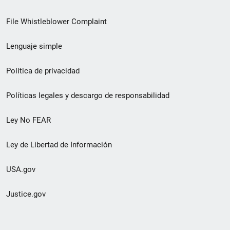
de
File Whistleblower Complaint
enlace
Lenguaje simple
de
pie
Política de privacidad
de
Políticas legales y descargo de responsabilidad
página
Ley No FEAR
secundario
Ley de Libertad de Información
USA.gov
Justice.gov