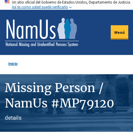
Un sitio oficial del Gobierno de Estados Unidos, Departamento de Justicia.
Pasar
Así es como usted puede verificarlo
al
contenido
principal
Menú
Inicio
Missing Person /
NamUs #MP79120
details