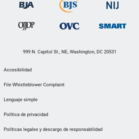
999 N. Capitol St., NE, Washington, DC 20531
Menú
Accesibilidad
de
File Whistleblower Complaint
enlace
Lenguaje simple
de
pie
Política de privacidad
de
Políticas legales y descargo de responsabilidad