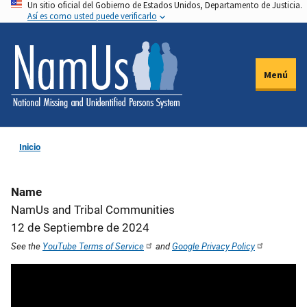
Un sitio oficial del Gobierno de Estados Unidos, Departamento de Justicia.
Pasar
Así es como usted puede verificarlo
al
contenido
principal
Menú
Inicio
Name
NamUs and Tribal Communities
12 de Septiembre de 2024
See the
YouTube Terms of Service
and
Google Privacy Policy