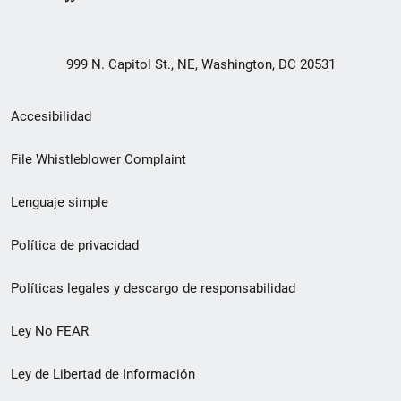
999 N. Capitol St., NE, Washington, DC 20531
Menú
Accesibilidad
de
File Whistleblower Complaint
enlace
Lenguaje simple
de
pie
Política de privacidad
de
Políticas legales y descargo de responsabilidad
página
Ley No FEAR
secundario
Ley de Libertad de Información