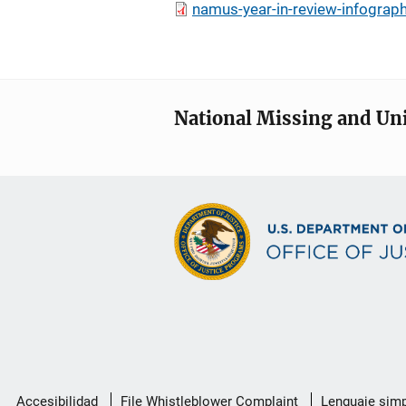
namus-year-in-review-infograp
National Missing and Un
Menú
Accesibilidad
File Whistleblower Complaint
Lenguaje simp