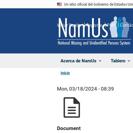
Pasar
Un sitio oficial del Gobierno de Estados U
al
contenido
Iniciar Sesión
Registro
PMF
Contá
principal
Acerca de NamUs
Tablero
Inicio
Mon, 03/18/2024 - 08:39
Document