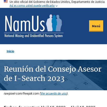
Un sitio oficial del Gobierno de Estados Unidos, Departamento de Justicia.
Pasar
Así es como usted puede verificarlo
al
contenido
principal
Menú
Inicio
Reunión del Consejo Asesor
de I-Search 2023
rawpixel-com/freepik.com (
Ver acuerdo de uso
).