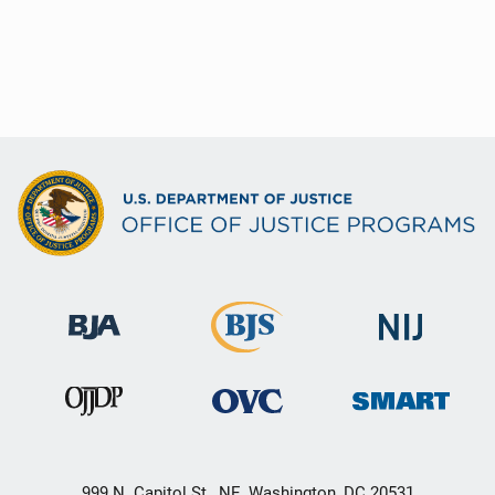
999 N. Capitol St., NE, Washington, DC 20531