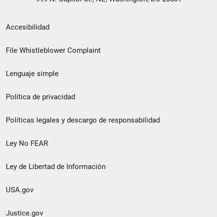
Menú
Accesibilidad
de
File Whistleblower Complaint
enlace
Lenguaje simple
de
pie
Política de privacidad
de
Políticas legales y descargo de responsabilidad
página
Ley No FEAR
secundario
Ley de Libertad de Información
USA.gov
Justice.gov