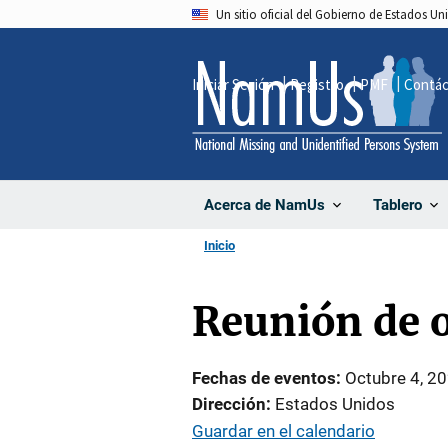
Pasar
Un sitio oficial del Gobierno de Estados U
al
contenido
Iniciar Sesión
Registro
PMF
Contá
principal
Acerca de NamUs
Tablero
Inicio
Reunión de 
Fechas de eventos
Octubre 4, 2
Dirección
Estados Unidos
Guardar en el calendario