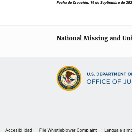
Fecha de Creación: 19 de Septiembre de 20
National Missing and Un
Menú
Accesibilidad
File Whistleblower Complaint
Lenguaje simp