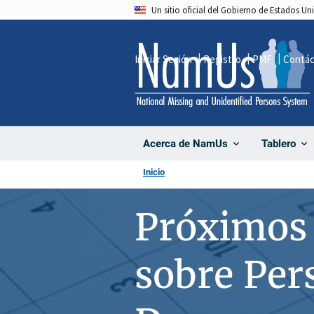
Pasar
Un sitio oficial del Gobierno de Estados U
al
contenido
Iniciar Sesión
Registro
PMF
Contá
principal
Acerca de NamUs
Tablero
Inicio
Próximos 
sobre Per