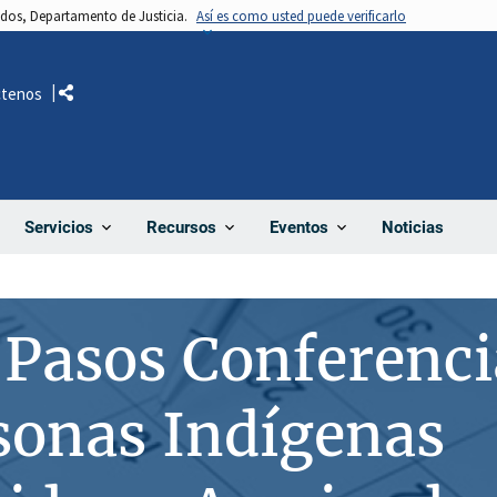
nidos, Departamento de Justicia.
Así es como usted puede verificarlo
ctenos
Comparte
Noticias
Servicios
Recursos
Eventos
Pasos Conferencia
sonas Indígenas