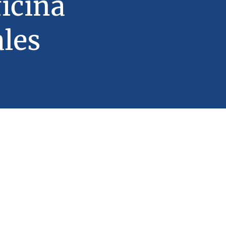
icina
ales