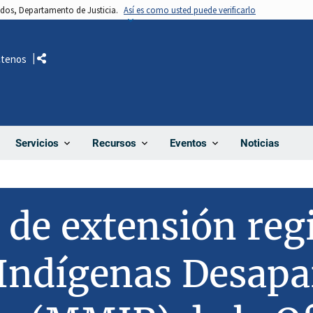
nidos, Departamento de Justicia.
Así es como usted puede verificarlo
ctenos
Comparte
Noticias
Servicios
Recursos
Eventos
de extensión reg
Indígenas Desapa