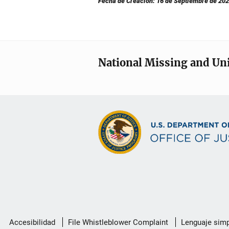
Fecha de Creación: 16 de Septiembre de 20
National Missing and Un
Menú
Accesibilidad
File Whistleblower Complaint
Lenguaje simp