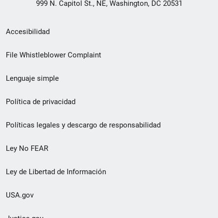
999 N. Capitol St., NE, Washington, DC 20531
Menú
Accesibilidad
de
File Whistleblower Complaint
enlace
Lenguaje simple
de
pie
Política de privacidad
de
Políticas legales y descargo de responsabilidad
página
Ley No FEAR
secundario
Ley de Libertad de Información
USA.gov