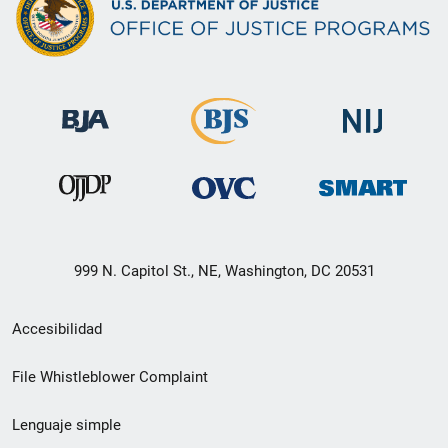
999 N. Capitol St., NE, Washington, DC 20531
Menú
Accesibilidad
de
File Whistleblower Complaint
enlace
Lenguaje simple
de