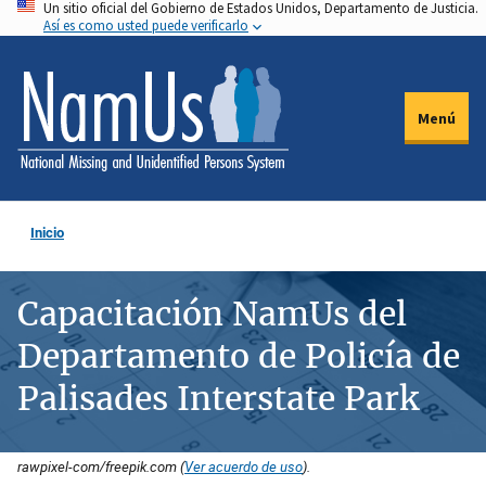
Un sitio oficial del Gobierno de Estados Unidos, Departamento de Justicia.
Pasar
Así es como usted puede verificarlo
al
contenido
principal
Menú
Inicio
Capacitación NamUs del
Departamento de Policía de
Palisades Interstate Park
rawpixel-com/freepik.com (
Ver acuerdo de uso
).