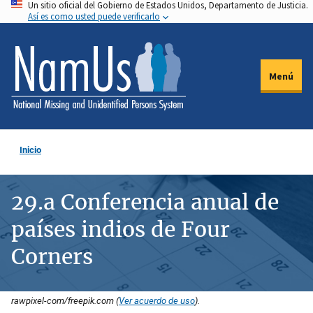
Un sitio oficial del Gobierno de Estados Unidos, Departamento de Justicia.
Pasar
Así es como usted puede verificarlo
al
contenido
principal
Menú
Inicio
29.a Conferencia anual de
países indios de Four
Corners
rawpixel-com/freepik.com (
Ver acuerdo de uso
).