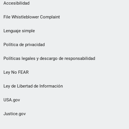
Menú
Accesibilidad
de
File Whistleblower Complaint
enlace
Lenguaje simple
de
pie
Política de privacidad
de
Políticas legales y descargo de responsabilidad
página
Ley No FEAR
secundario
Ley de Libertad de Información
USA.gov
Justice.gov