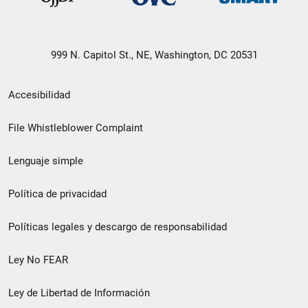
999 N. Capitol St., NE, Washington, DC 20531
Menú
Accesibilidad
de
File Whistleblower Complaint
enlace
Lenguaje simple
de
pie
Política de privacidad
de
Políticas legales y descargo de responsabilidad
página
Ley No FEAR
secundario
Ley de Libertad de Información