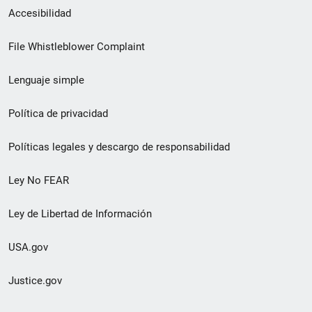
Menú
Accesibilidad
de
File Whistleblower Complaint
enlace
Lenguaje simple
de
pie
Política de privacidad
de
Políticas legales y descargo de responsabilidad
página
Ley No FEAR
secundario
Ley de Libertad de Información
USA.gov
Justice.gov