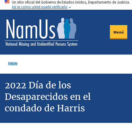
Un sitio oficial del Gobierno de Estados Unidos, Departamento de Justicia.
Pasar
Así es como usted puede verificarlo
al
contenido
principal
Menú
Inicio
2022 Día de los
Desaparecidos en el
condado de Harris